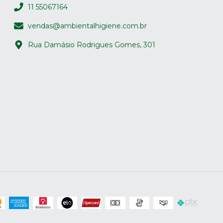
11 55067164
vendas@ambientalhigiene.com.br
Rua Damásio Rodrigues Gomes, 301