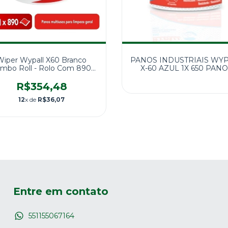
Wiper Wypall X60 Branco
PANOS INDUSTRIAIS WY
mbo Roll - Rolo Com 890
X-60 AZUL 1X 650 PAN
Panos
R$354,48
12
x de
R$36,07
Entre em contato
551155067164