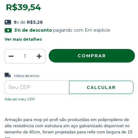
R$39,54
9
x de
R$5,26
3% de desconto
pagando com Em espécie
Ver mais detalhes
ALTERAR CEP
Entregas para o CEP:
Meios de envio
CALCULAR
Não sei meu CEP
Armação para mop pó profi são produzidas em polipropileno de
alta resistência com estrutura em aço galvanizado disponível no
tamanho de 40cm, foram projetadas para refis com largura de 15