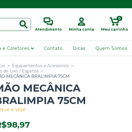
0
Atendimento
Minha conta
Meu carrinho
ra e Coletores
Contato
Dicas
Quem Somos
cio
>
Equipamentos e Acessórios
>
s de Lixo / Espetos
>
O MECÂNICA BRALIMPIA 75CM
MÃO MECÂNICA
BRALIMPIA 75CM
ique e veja!
R$98,97