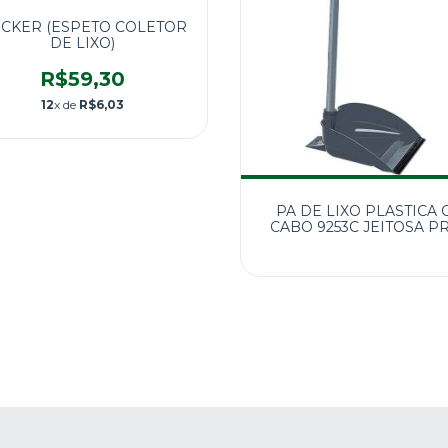
ICKER (ESPETO COLETOR
DE LIXO)
R$59,30
12
x de
R$6,03
PA DE LIXO PLASTICA C
CABO 9253C JEITOSA P
BETTANIN