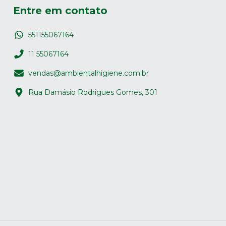
Entre em contato
551155067164
11 55067164
vendas@ambientalhigiene.com.br
Rua Damásio Rodrigues Gomes, 301