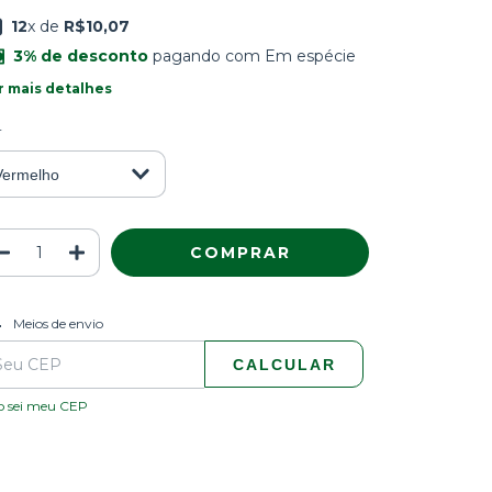
12
x de
R$10,07
3% de desconto
pagando com Em espécie
r mais detalhes
r
ALTERAR CEP
regas para o CEP:
Meios de envio
CALCULAR
o sei meu CEP