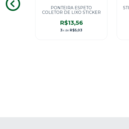
PONTEIRA ESPETO
ST
COLETOR DE LIXO STICKER
R$13,56
3
x de
R$5,03
OP AZUL
NIO
5
3