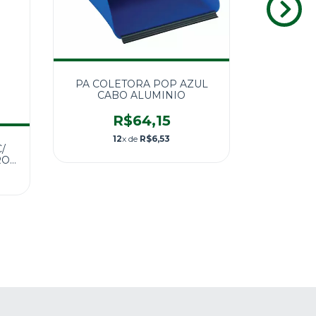
PON
COLETOR
PA COLETORA POP AZUL
CABO ALUMINIO
R$64,15
12
x de
R$6,53
/
RO