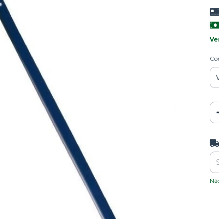
Ve
Co
Ent
Nã