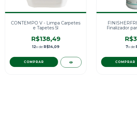
CONTEMPO V - Limpa Carpetes
FINISHERFR
e Tapetes 5l
Finalizador par
R$138,49
R$3
12
x de
R$14,09
7
x de