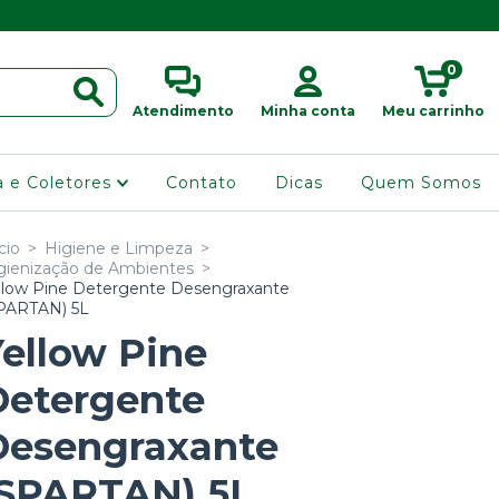
0
Atendimento
Minha conta
Meu carrinho
ra e Coletores
Contato
Dicas
Quem Somos
cio
>
Higiene e Limpeza
>
gienização de Ambientes
>
llow Pine Detergente Desengraxante
PARTAN) 5L
ellow Pine
Detergente
Desengraxante
(SPARTAN) 5L