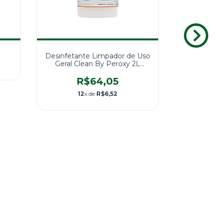
Desinfetante Limpador de Uso
Geral Clean By Peroxy 2L
Spartan
R$64,05
SD-20 L
12
x de
R$6,52
US