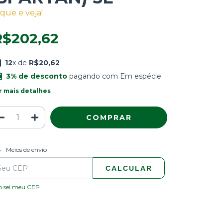
ique e veja!
R$202,62
12
x de
R$20,62
3% de desconto
pagando com Em espécie
r mais detalhes
ALTERAR CEP
regas para o CEP:
Meios de envio
CALCULAR
o sei meu CEP