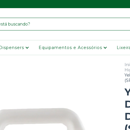
Dispensers
Equipamentos e Acessórios
Lixei
Iní
Hi
Ye
(S
Y