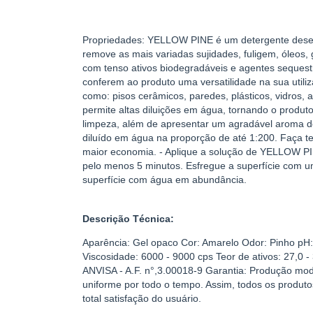
Propriedades: YELLOW PINE é um detergente desen
remove as mais variadas sujidades, fuligem, óleos
com tenso ativos biodegradáveis e agentes sequestr
conferem ao produto uma versatilidade na sua utiliz
como: pisos cerâmicos, paredes, plásticos, vidros, 
permite altas diluições em água, tornando o prod
limpeza, além de apresentar um agradável aroma de
diluído em água na proporção de até 1:200. Faça t
maior economia. - Aplique a solução de YELLOW PINE
pelo menos 5 minutos. Esfregue a superfície com 
superfície com água em abundância.
Descrição Técnica:
Aparência: Gel opaco Cor: Amarelo Odor: Pinho pH: (
Viscosidade: 6000 - 9000 cps Teor de ativos: 27,0 -
ANVISA - A.F. n°,3.00018-9 Garantia: Produção mod
uniforme por todo o tempo. Assim, todos os produto
total satisfação do usuário.