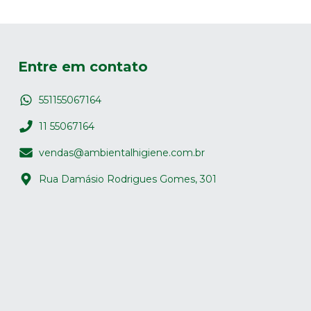
Entre em contato
551155067164
11 55067164
vendas@ambientalhigiene.com.br
Rua Damásio Rodrigues Gomes, 301