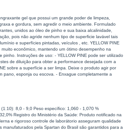
graxante gel que possui um grande poder de limpeza,
, graxa e gordura, sem agredir o meio ambiente. Formulado
antes, unidos ao óleo de pinho e sua baixa alcalinidade,
ação, pois não agride nenhum tipo de superficie lavável tais
alumínio e superfícies pintadas, veículos , etc. YELLOW PINE
uto muito econômico, mantendo um ótimo desempenho na
 pinho. Instruções de uso: - YELLOW PINE pode ser utilizado
estes de diluição para obter a performance desejada com a
 sobre a superfície a ser limpa. Deixe o produto agir por
um pano, esponja ou escova. - Enxague completamente a
1:10): 8,0 - 9,0 Peso específico: 1,060 - 1,070 %
 32,0% Registro do Ministério da Saúde: Produto notificado na
erna e rigoroso controle de laborátorio asseguram qualidade
s manufaturados pela Spartan do Brasil são garantidos para a