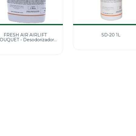
FRESH AIR AIRLIFT
SD-20 1L
OUQUET - Desodorizador
P/Ambientes Carpetes e
Estofados 2l