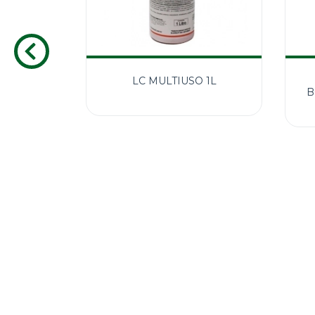
entes Kim
LC MULTIUSO 1L
ontanha
B
2
58