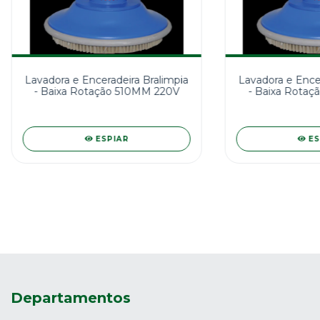
Lavadora e Enceradeira Bralimpia
Lavadora e Encer
- Baixa Rotação 510MM 220V
- Baixa Rotaç
ESPIAR
ES
Departamentos