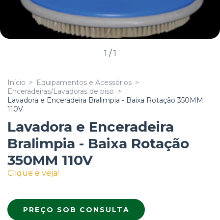
1
/
1
Início
>
Equipamentos e Acessórios
>
Enceradeiras/Lavadoras de piso
>
Lavadora e Enceradeira Bralimpia - Baixa Rotação 350MM
110V
Lavadora e Enceradeira
Bralimpia - Baixa Rotação
350MM 110V
Clique e veja!