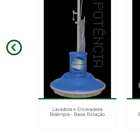
radeira
Lavadora e Enceradeira
 Rotação
Bralimpia - Baixa Rotação
0V
410MM 220V