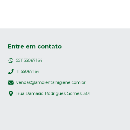
Entre em contato
551155067164
11 55067164
vendas@ambientalhigiene.com.br
Rua Damásio Rodrigues Gomes, 301