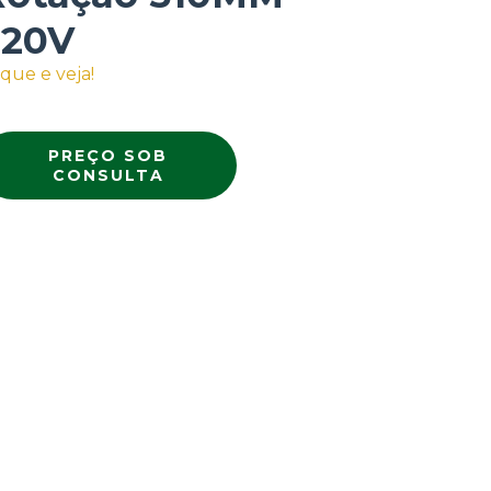
220V
ique e veja!