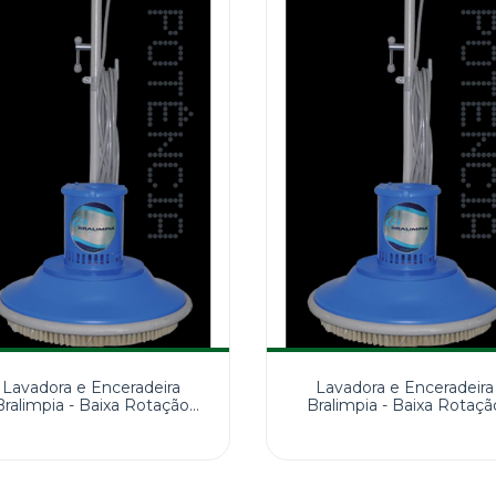
Lavadora e Enceradeira
Lavadora e Enceradeira
Bralimpia - Baixa Rotação
Bralimpia - Baixa Rotaçã
510MM 110V
350MM 220V