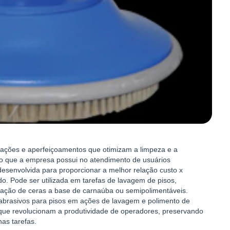
vações e aperfeiçoamentos que otimizam a limpeza e a
o que a empresa possui no atendimento de usuários
i desenvolvida para proporcionar a melhor relação custo x
o. Pode ser utilizada em tarefas de lavagem de pisos,
cação de ceras a base de carnaúba ou semipolimentáveis.
 abrasivos para pisos em ações de lavagem e polimento de
que revolucionam a produtividade de operadores, preservando
nas tarefas.