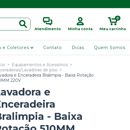
0
Atendimento
Minha conta
Meu carrinho
ra e Coletores
Contato
Dicas
Quem Somos
cio
>
Equipamentos e Acessórios
>
ceradeiras/Lavadoras de piso
>
vadora e Enceradeira Bralimpia - Baixa Rotação
0MM 220V
Lavadora e
Enceradeira
ralimpia - Baixa
Rotação 510MM