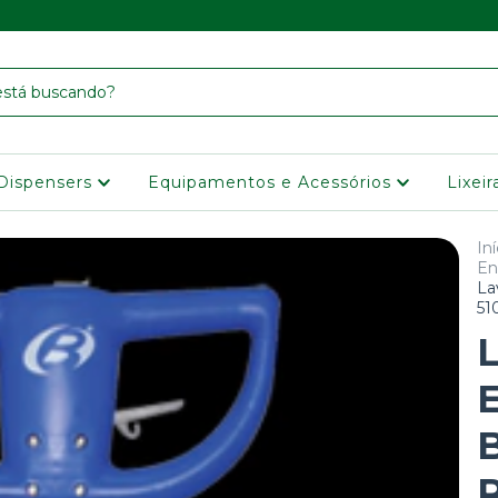
Dispensers
Equipamentos e Acessórios
Lixei
Iní
En
La
51
B