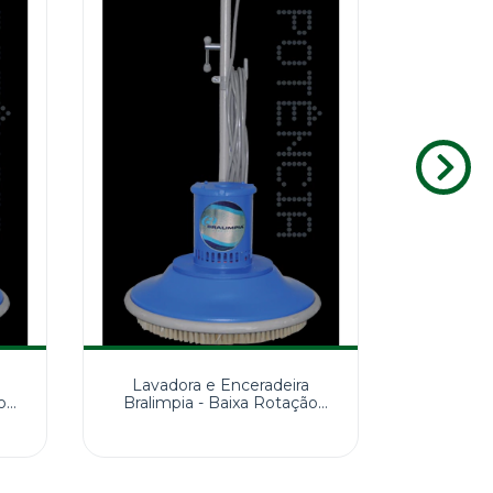
Lavadora e Enceradeira
Lavado
o
Bralimpia - Baixa Rotação
Bralimp
350MM 110V
4